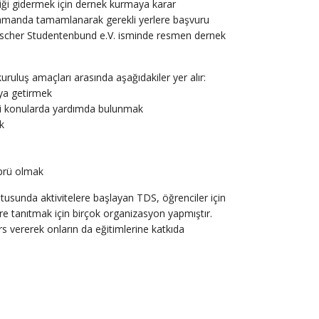
kliği gidermek için dernek kurmaya karar
r zamanda tamamlanarak gerekli yerlere başvuru
utscher Studentenbund e.V. isminde resmen dernek
uluş amaçları arasında aşağıdakiler yer alır:
aya getirmek
kli konularda yardımda bulunmak
k
prü olmak
usunda aktivitelere başlayan TDS, öğrenciler için
ere tanıtmak için birçok organizasyon yapmıştır.
ders vererek onların da eğitimlerine katkıda