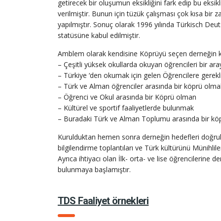
getirecek bir oluşumun eksikliğini fark edip bu eksi
verilmiştir. Bunun için tüzük çalışması çok kısa bi
yapılmıştır. Sonuç olarak 1996 yılında Türkisch De
statüsüne kabul edilmiştir.
Amblem olarak kendisine Köprüyü seçen derneğin kur
– Çeşitli yüksek okullarda okuyan öğrencileri bir ar
– Türkiye ‘den okumak için gelen Öğrencilere gere
– Türk ve Alman öğrenciler arasında bir köprü olma
– Öğrenci ve Okul arasında bir Köprü olman
– Kültürel ve sportif faaliyetlerde bulunmak
– Buradaki Türk ve Alman Toplumu arasında bir kö
Kurulduktan hemen sonra derneğin hedefleri doğrult
bilgilendirme toplantıları ve Türk kültürünü Münihlil
Ayrıca ihtiyacı olan İlk- orta- ve lise öğrencilerine 
bulunmaya başlamıştır.
TDS Faaliyet örnekleri