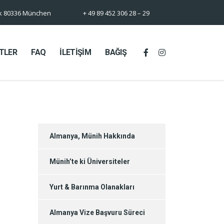
rk 80336 München
+ 49 89 452 306 28 – 29
TLER
FAQ
İLETİŞİM
BAĞIŞ
Almanya, Münih Hakkında
Münih’te ki Üniversiteler
Yurt & Barınma Olanakları
Almanya Vize Başvuru Süreci