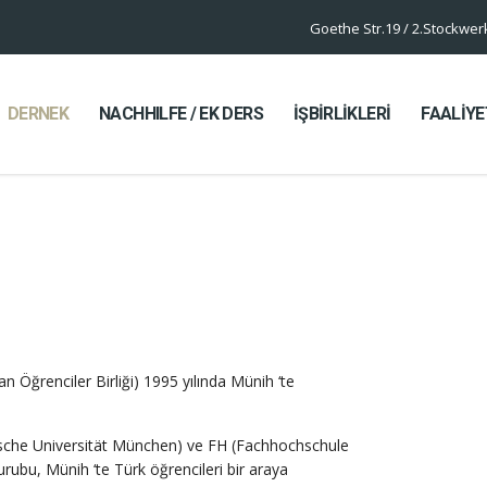
Goethe Str.19 / 2.Stockwe
DERNEK
NACHHILFE / EK DERS
İŞBİRLİKLERİ
FAALİYE
Öğrenciler Birliği) 1995 yılında Münih ‘te
sche Universität München) ve FH (Fachhochschule
ubu, Münih ‘te Türk öğrencileri bir araya